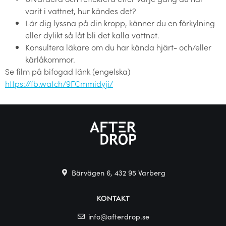
varit i vattnet, hur kändes det?
Lär dig lyssna på din kropp, känner du en förkylning
eller dylikt så låt bli det kalla vattnet.
Konsultera läkare om du har kända hjärt- och/eller
kärlåkommor.
Se film på bifogad länk (engelska)
https://fb.watch/9FCmmidyji/
Bärvägen 6, 432 95 Varberg
KONTAKT
info@afterdrop.se