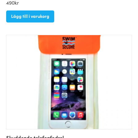
490
kr
Lägg till i varukorg
Skyddande telefonfodral