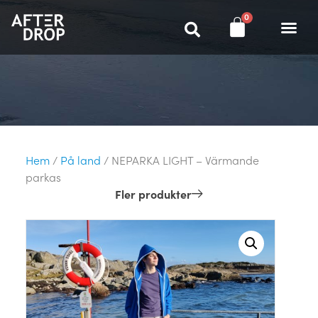
0
Hem
/
På land
/ NEPARKA LIGHT – Värmande
parkas
Fler produkter