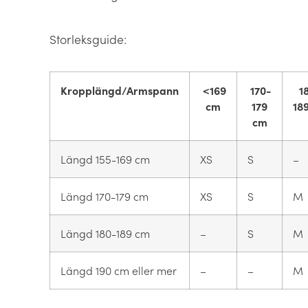
Storleksguide:
Kropplängd/Armspann
<169
170-
1
cm
179
18
cm
Längd 155-169 cm
XS
S
–
Längd 170-179 cm
XS
S
M
Längd 180-189 cm
–
S
M
Längd 190 cm eller mer
–
–
M